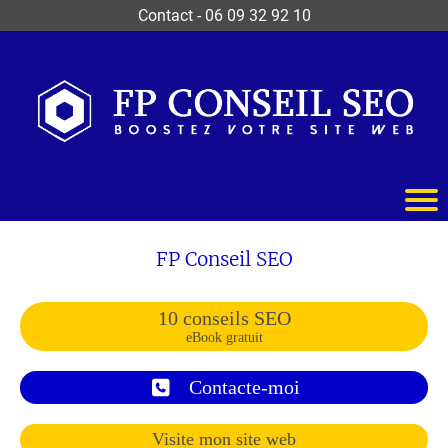
Contact
-
06 09 32 92 10
FP Conseil SEO
10 conseils SEO
eBook gratuit
Contacte-moi
Visite mon site web