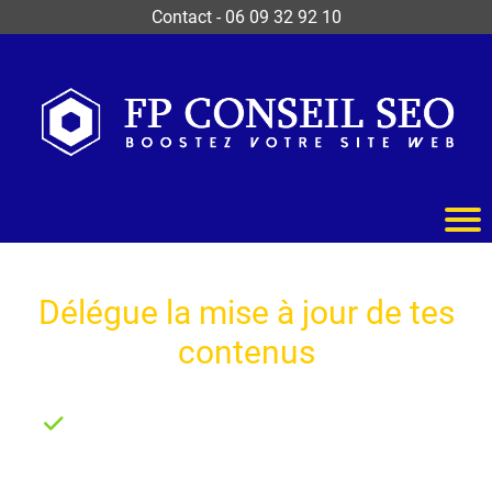
Contact
-
06 09 32 92 10
Pour les entrepreneurs pressés
Délégue la mise à jour de tes
contenus
Gagne du temps ET de la visibilité
+ d'efficacité
: Des mises à jour rapides
dans les temps