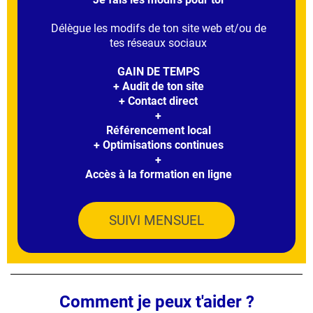
Délègue les modifs de ton site web et/ou de
tes réseaux sociaux
GAIN DE TEMPS
+ Audit de ton site
+ Contact direct
+
Référencement local
+ Optimisations continues
+
Accès à la formation en ligne
SUIVI MENSUEL
Comment je peux t'aider ?